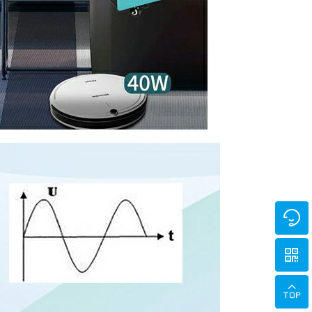


