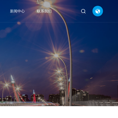


新闻中心
联系我们
CN
EN
公司新闻



行业动态


产品知识

