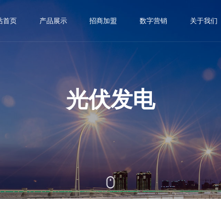
站首页
产品展示
招商加盟
数字营销
关于我们
太阳能路灯
资源合伙人
加盟商数字化赋能体现
荣誉资质


太阳能庭院灯
运营合伙人
央视采访


光伏发电
太阳能草坪灯
县服务中心
创始人简介


太阳能一体灯
EMC模式


太阳能投光灯
联盟店、创客


光伏发电
省级子公司


光伏农业、林业、渔业
