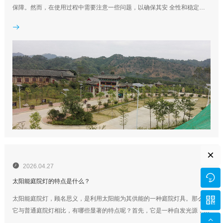
保障。然而，在使用过程中需要注意一些问题，以确保其安 全性和稳定
性。下面就让我们了解一下太阳能庭院灯的使用注意事项。1.选择合适的位

置。太阳能庭院灯需要阳光的照射来充电，因此在安装时应选择光照充足的
位置，避免人工遮挡或者高墙等阻隔光线，以保证其正常运作。...
×

2026.04.27

太阳能庭院灯的特点是什么？

太阳能庭院灯，顾名思义，是利用太阳能为其供能的一种庭院灯具。那么，
它与普通庭院灯相比，有哪些显著的特点呢？首先，它是一种自发光源，与

电灯相比不需要外部的能源供给。只要天气晴好，足够光照，夜晚它就能够