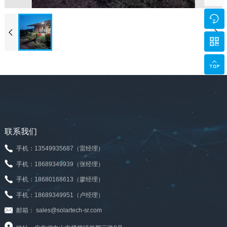





联系我们
手机：13549935687（雷经理）
手机：18689349939（张经理）
手机：18680168613（廖经理）
手机：18689349951（卢经理）
邮箱： sales@solartech-sr.com