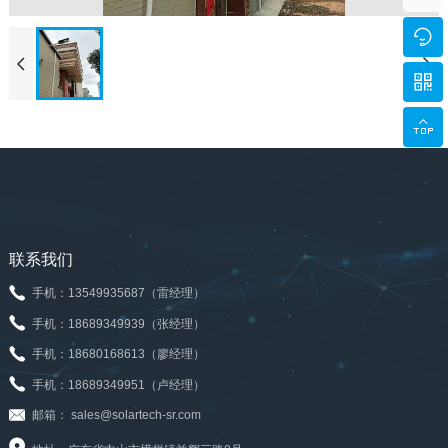





联系我们
手机：13549935687（雷经理）
手机：18689349939（张经理）
手机：18680168613（廖经理）
手机：18689349951（卢经理）
邮箱： sales@solartech-sr.com