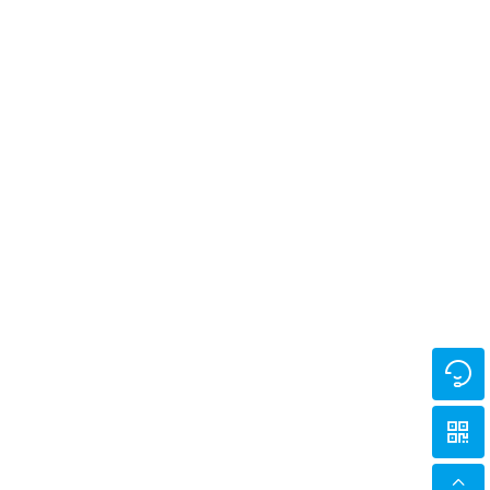


