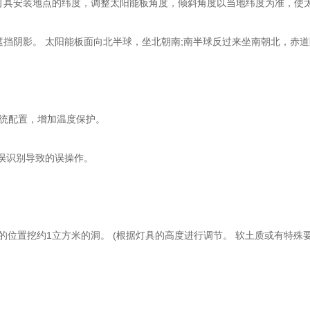
灯具安装地点的纬度，调整太阳能板角度，倾斜角度以当地纬度为准，使
遮挡阴影。 太阳能板面向北半球，坐北朝南;南半球反过来坐南朝北，赤
系统配置，增加温度保护。
误识别导致的误操作。
位置挖约1立方米的洞。 (根据灯具的高度进行调节。 软土质或有特殊