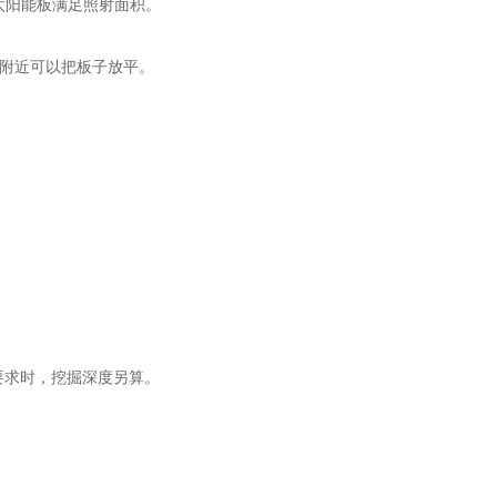
太阳能板满足照射面积。
道附近可以把板子放平。
要求时，挖掘深度另算。