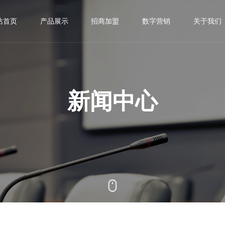
站首页
产品展示
招商加盟
数字营销
关于我们
太阳能路灯
资源合伙人
加盟商数字化赋能体现
荣誉资质


太阳能庭院灯
运营合伙人
央视采访


新闻中心
太阳能草坪灯
县服务中心
创始人简介


太阳能一体灯
EMC模式


太阳能投光灯
联盟店、创客


光伏发电
省级子公司


光伏农业、林业、渔业
