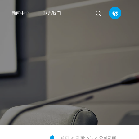


新闻中心
联系我们
CN
EN
公司新闻



行业动态


产品知识



首页
>
新闻中心
>
公司新闻