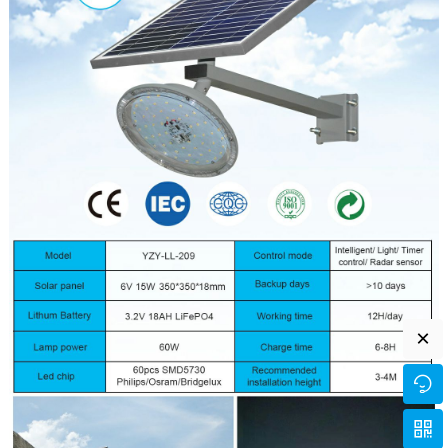
×

