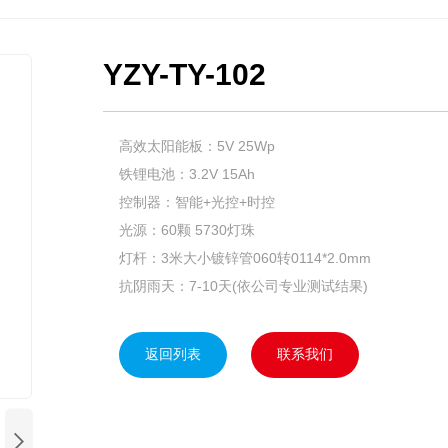
太阳能广告、交通灯

YZY-TY-102
高效太阳能板：5V 25Wp
铁锂电池：3.2V 15Ah
控制器：智能+光控+时控
光源：60颗 5730灯珠
灯杆：3米大小镀锌管060转0114*2.0mm
抗阴雨天：7-10天(依公司专业测试结果)
返回列表
联系我们
