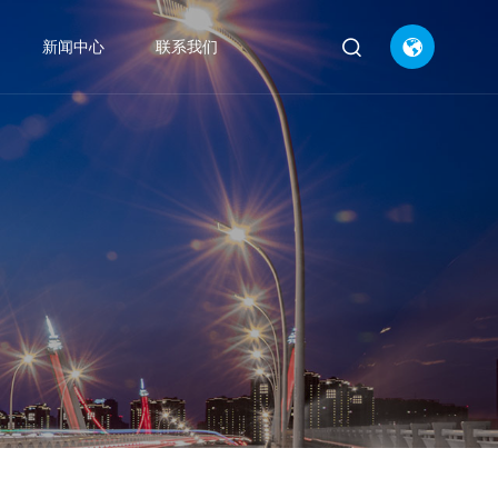


新闻中心
联系我们
CN
EN
公司新闻



行业动态


产品知识

