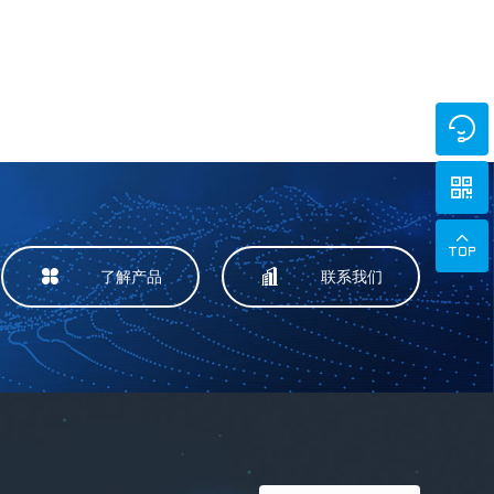





了解产品
联系我们