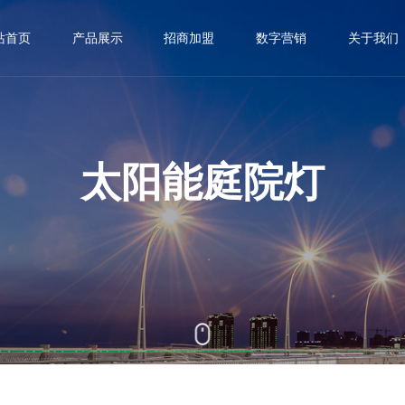
站首页
产品展示
招商加盟
数字营销
关于我们
太阳能路灯
资源合伙人
加盟商数字化赋能体现
荣誉资质


太阳能庭院灯
运营合伙人
央视采访


太阳能庭院灯
太阳能草坪灯
县服务中心
创始人简介


太阳能一体灯
EMC模式


太阳能投光灯
联盟店、创客


光伏发电
省级子公司


光伏农业、林业、渔业
