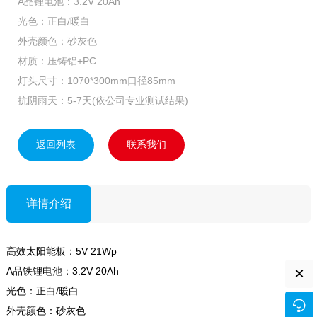
A品锂电池：3.2V 20Ah
光色：正白/暖白
外壳颜色：砂灰色
材质：压铸铝+PC
灯头尺寸：1070*300mm口径85mm
抗阴雨天：5-7天(依公司专业测试结果)
返回列表
联系我们
详情介绍
高效太阳能板：5V 21Wp
×
A品铁锂电池：3.2V 20Ah
光色：正白/暖白

外壳颜色：砂灰色