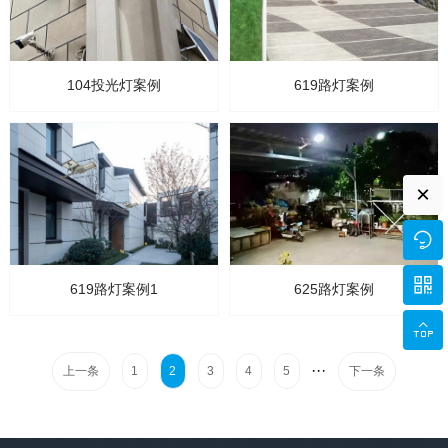
104投光灯案例
619路灯案例
×


619路灯案例1
625路灯案例

···
上一条
下一条
1
2
3
4
5